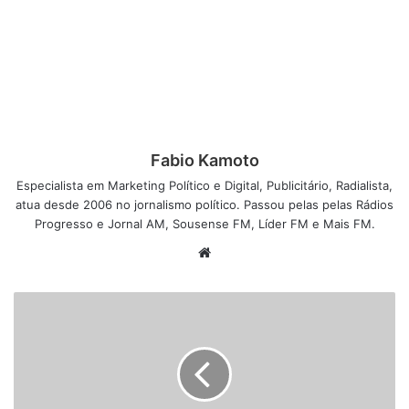
Fabio Kamoto
Especialista em Marketing Político e Digital, Publicitário, Radialista,
atua desde 2006 no jornalismo político. Passou pelas pelas Rádios
Progresso e Jornal AM, Sousense FM, Líder FM e Mais FM.
W
e
b
s
i
t
e