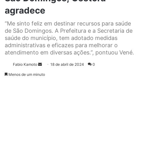
agradece
“Me sinto feliz em destinar recursos para saúde
de São Domingos. A Prefeitura e a Secretaria de
saúde do município, tem adotado medidas
administrativas e eficazes para melhorar o
atendimento em diversas ações.”, pontuou Vené.
Fabio Kamoto
M
18 de abril de 2024
0
a
Menos de um minuto
n
d
e
u
m
e
-
m
a