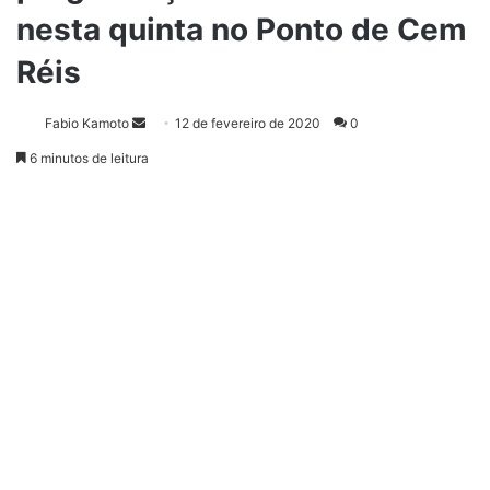
nesta quinta no Ponto de Cem
Réis
Fabio Kamoto
M
12 de fevereiro de 2020
0
a
6 minutos de leitura
n
d
e
u
m
e
-
m
a
i
l