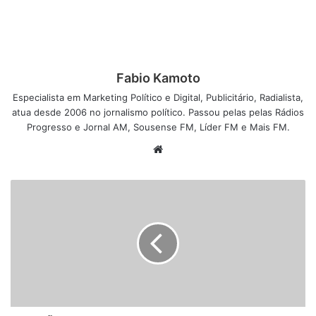
Fabio Kamoto
Especialista em Marketing Político e Digital, Publicitário, Radialista,
atua desde 2006 no jornalismo político. Passou pelas pelas Rádios
Progresso e Jornal AM, Sousense FM, Líder FM e Mais FM.
W
e
b
s
i
t
e