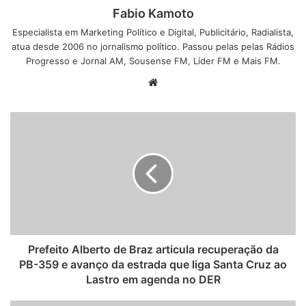
Fabio Kamoto
Especialista em Marketing Político e Digital, Publicitário, Radialista,
atua desde 2006 no jornalismo político. Passou pelas pelas Rádios
Progresso e Jornal AM, Sousense FM, Líder FM e Mais FM.
W
e
b
s
i
t
e
Prefeito Alberto de Braz articula recuperação da
PB-359 e avanço da estrada que liga Santa Cruz ao
Lastro em agenda no DER