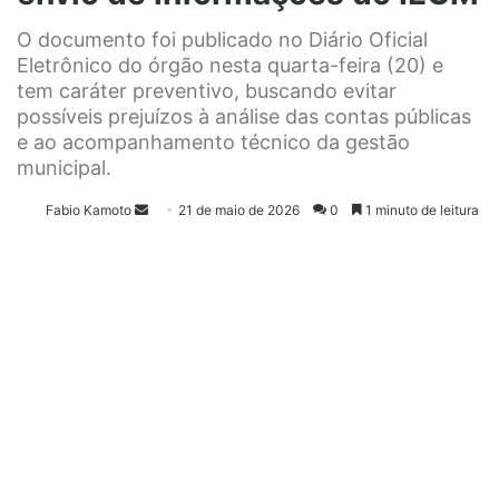
O documento foi publicado no Diário Oficial
Eletrônico do órgão nesta quarta-feira (20) e
tem caráter preventivo, buscando evitar
possíveis prejuízos à análise das contas públicas
e ao acompanhamento técnico da gestão
municipal.
Fabio Kamoto
M
21 de maio de 2026
0
1 minuto de leitura
a
n
d
e
u
m
e
-
m
a