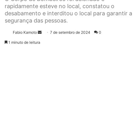
rapidamente esteve no local, constatou o
desabamento e interditou o local para garantir a
segurança das pessoas.
Fabio Kamoto
M
7 de setembro de 2024
0
a
1 minuto de leitura
n
d
e
u
m
e
-
m
a
i
l