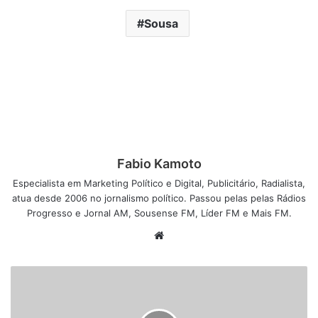
Sousa
Fabio Kamoto
Especialista em Marketing Político e Digital, Publicitário, Radialista,
atua desde 2006 no jornalismo político. Passou pelas pelas Rádios
Progresso e Jornal AM, Sousense FM, Líder FM e Mais FM.
W
e
b
s
i