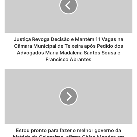
t
e
Justiça Revoga Decisão e Mantém 11 Vagas na
Câmara Municipal de Teixeira após Pedido dos
Advogados Maria Madalena Santos Sousa e
Francisco Abrantes
Estou pronto para fazer o melhor governo da
história de Cajazeiras, afirma Chico Mendes em