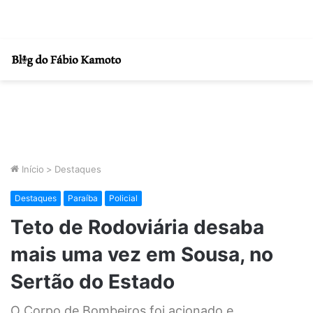
Início
>
Destaques
Destaques
Paraíba
Policial
Teto de Rodoviária desaba
mais uma vez em Sousa, no
Sertão do Estado
O Corpo de Bombeiros foi acionado e