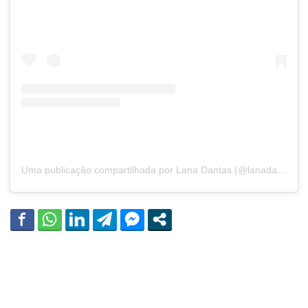
Uma publicação compartilhada por Lana Dantas (@lanadacasadesousa)