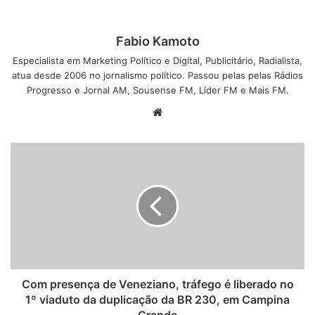
Fabio Kamoto
Especialista em Marketing Político e Digital, Publicitário, Radialista,
atua desde 2006 no jornalismo político. Passou pelas pelas Rádios
Progresso e Jornal AM, Sousense FM, Líder FM e Mais FM.
W
e
b
s
i
t
e
Com presença de Veneziano, tráfego é liberado no
1º viaduto da duplicação da BR 230, em Campina
Grande