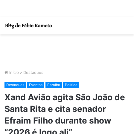
Início
>
Destaques
Destaques
Eventos
Paraíba
Política
Xand Avião agita São João de
Santa Rita e cita senador
Efraim Filho durante show
“2026 é logo ali”