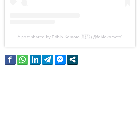
A post shared by Fábio Kamoto 🇧🇷 (@fabiokamoto)