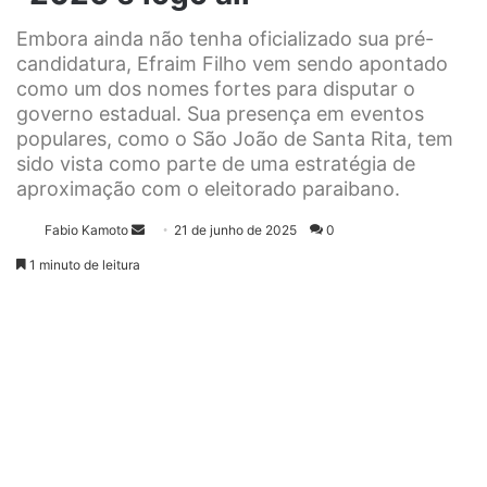
Embora ainda não tenha oficializado sua pré-
candidatura, Efraim Filho vem sendo apontado
como um dos nomes fortes para disputar o
governo estadual. Sua presença em eventos
populares, como o São João de Santa Rita, tem
sido vista como parte de uma estratégia de
aproximação com o eleitorado paraibano.
Fabio Kamoto
M
21 de junho de 2025
0
a
1 minuto de leitura
n
d
e
u
m
e
-
m