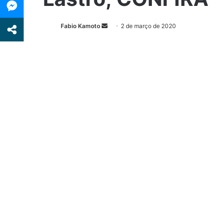
Fabio Kamoto
M
2 de março de 2020
a
n
d
e
u
m
e
-
m
a
i
l