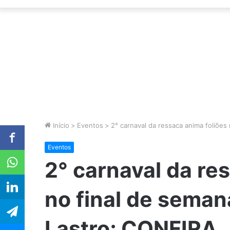
Início
>
Eventos
>
2° carnaval da ressaca anima foliões
Eventos
2° carnaval da re
no final de seman
Lastro; CONFIRA