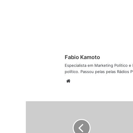
Fabio Kamoto
Especialista em Marketing Político e D
político. Passou pelas pelas Rádios
W
e
b
s
i
t
e