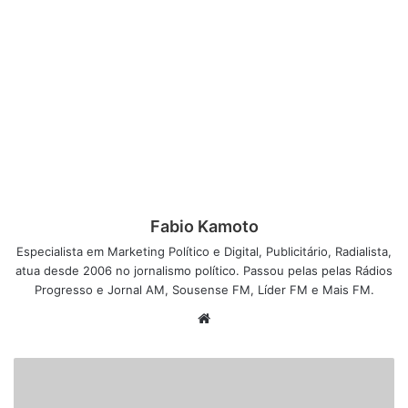
Fabio Kamoto
Especialista em Marketing Político e Digital, Publicitário, Radialista,
atua desde 2006 no jornalismo político. Passou pelas pelas Rádios
Progresso e Jornal AM, Sousense FM, Líder FM e Mais FM.
W
e
b
s
i