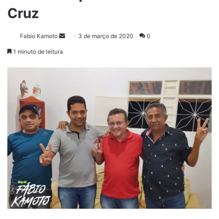
Cruz
Fabio Kamoto
M
3 de março de 2020
0
a
1 minuto de leitura
n
d
e
u
m
e
-
m
a
i
l