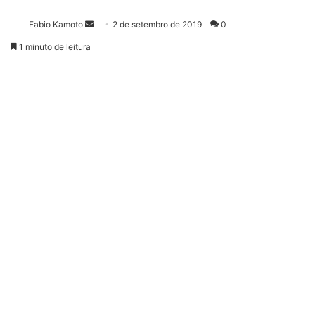
Fabio Kamoto
M
2 de setembro de 2019
0
a
1 minuto de leitura
n
d
e
u
m
e
-
m
a
i
l