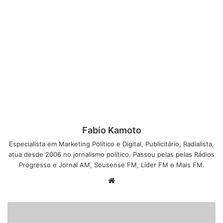
Fabio Kamoto
Especialista em Marketing Político e Digital, Publicitário, Radialista,
atua desde 2006 no jornalismo político. Passou pelas pelas Rádios
Progresso e Jornal AM, Sousense FM, Líder FM e Mais FM.
W
e
b
s