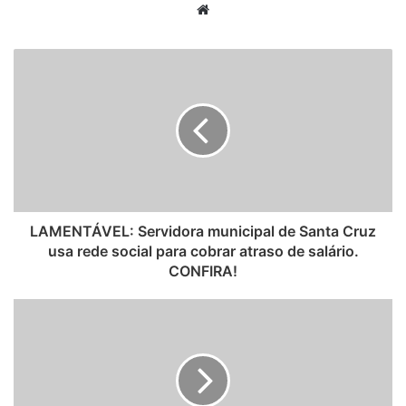
W
e
b
s
i
t
e
LAMENTÁVEL: Servidora municipal de Santa Cruz
usa rede social para cobrar atraso de salário.
CONFIRA!