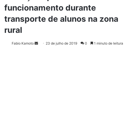
funcionamento durante
transporte de alunos na zona
rural
Fabio Kamoto
M
23 de julho de 2019
0
1 minuto de leitura
a
n
d
e
u
m
e
-
m
a
i
l