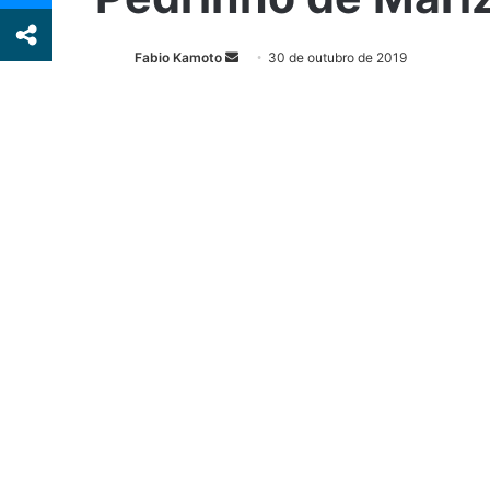
Fabio Kamoto
M
30 de outubro de 2019
a
n
d
e
u
m
e
-
m
a
i
l