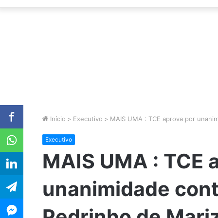
Início
>
Executivo
>
MAIS UMA : TCE aprova por unanimi
Executivo
MAIS UMA : TCE a
unanimidade conta
Pedrinho de Mariz