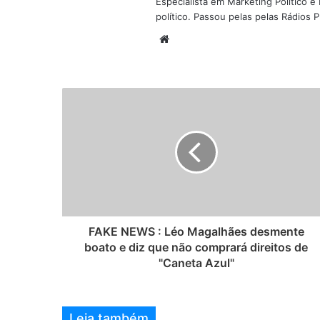
Especialista em Marketing Político e D
político. Passou pelas pelas Rádios
W
e
b
s
i
t
e
FAKE NEWS : Léo Magalhães desmente
boato e diz que não comprará direitos de
"Caneta Azul"
Leia também