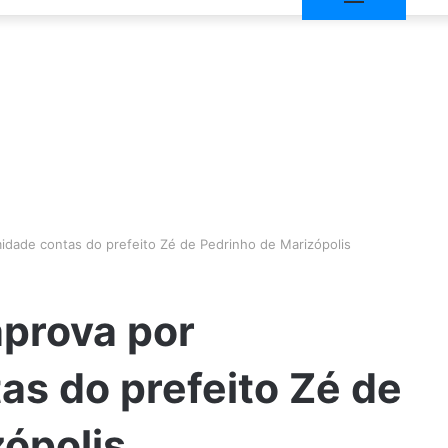
dade contas do prefeito Zé de Pedrinho de Marizópolis
prova por
s do prefeito Zé de
ópolis