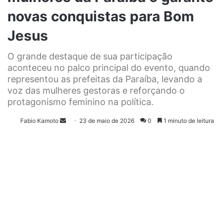
novas conquistas para Bom
Jesus
O grande destaque de sua participação
aconteceu no palco principal do evento, quando
representou as prefeitas da Paraíba, levando a
voz das mulheres gestoras e reforçando o
protagonismo feminino na política.
Fabio Kamoto
M
23 de maio de 2026
0
1 minuto de leitura
a
n
d
e
u
m
e
-