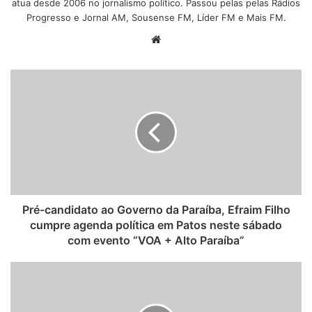
atua desde 2006 no jornalismo político. Passou pelas pelas Rádios
Progresso e Jornal AM, Sousense FM, Líder FM e Mais FM.
W
e
b
s
i
t
e
Pré-candidato ao Governo da Paraíba, Efraim Filho
cumpre agenda política em Patos neste sábado
com evento “VOA + Alto Paraíba”