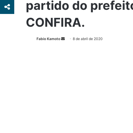
partido do prefei
CONFIRA.
Fabio Kamoto
M
8 de abril de 2020
a
n
d
e
u
m
e
-
m
a
i
l