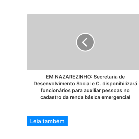
e
b
s
i
t
e
EM NAZAREZINHO: Secretaria de
Desenvolvimento Social e C. disponibilizará
funcionários para auxiliar pessoas no
cadastro da renda básica emergencial
Leia também