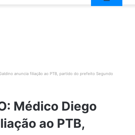
dino anuncia filiação ao PTB, partido do prefeito Segundo
: Médico Diego
iliação ao PTB,