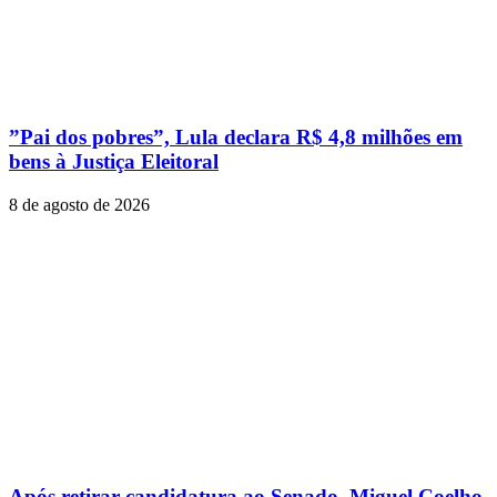
”Pai dos pobres”, Lula declara R$ 4,8 milhões em
bens à Justiça Eleitoral
8 de agosto de 2026
Após retirar candidatura ao Senado, Miguel Coelho